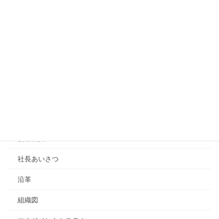
名古屋市の名城公園の花壇でスポンサ
ー花壇に協力しています。エコクリー
ンソイル施工もしています。
会社案内
会社案内トップページ
会社概要
社長あいさつ
沿革
組織図