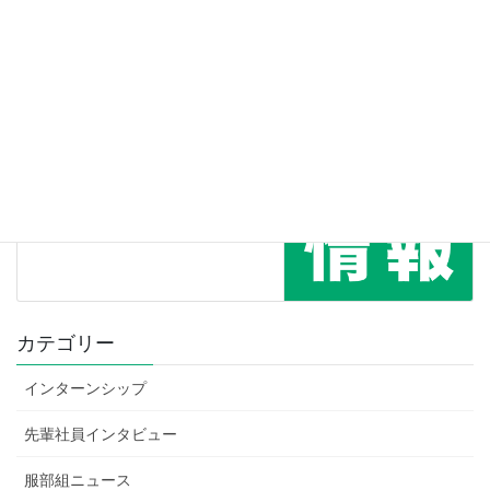
o
2024年6月10日
k
出展情報
次の記事
転職フェアに出展
2024年7月16日
カテゴリー
インターンシップ
先輩社員インタビュー
服部組ニュース