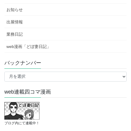
お知らせ
出展情報
業務日記
web漫画「どぼ妻日記」
バックナンバー
バ
ッ
ク
ナ
web連載四コマ漫画
ン
バ
ー
ブログ内にて連載中！