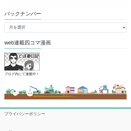
バックナンバー
バ
ッ
ク
ナ
web連載四コマ漫画
ン
バ
ー
ブログ内にて連載中！
プライバシーポリシー